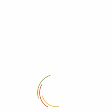
Add to wishlist
Add to wishlist
Eingelegte grüne Oliven 1300g
Eingelegte Mix Gemüse 720
Add to wishlist
Add to wishlist
Eingelegte Paprika 2500g
Eingelegte ägyptische grüne Oliven 1400g