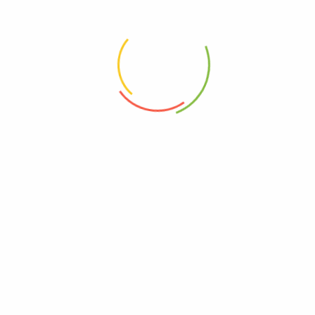
Add to wishlist
Add to wishlist
Eingelegte Mix Gemüse 1250g
Eingelegte ägyptische grüne Oliven 1400g
Add to wishlist
Add to wishlist
Eingelegte Gurken 720g
Najaf Ambah 1300g
Add to wishlist
Add to wishlist