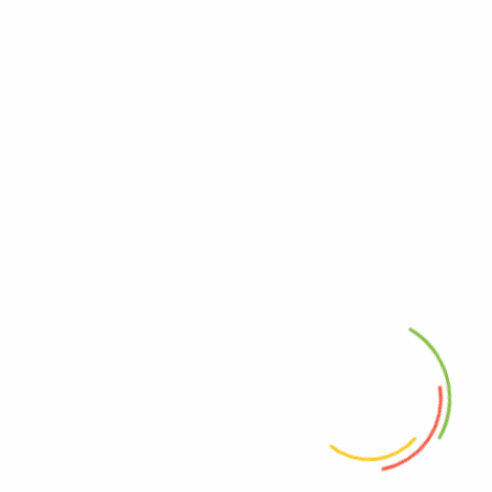
Kontakt
Safi Food GmbH
Billbrookdeich 166, 22113 Hamburg Deutschland
+49 4063912842
+49 1728834853