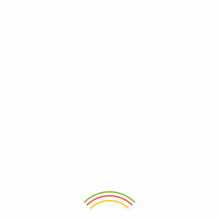
Kategorien:
Produkte
,
Getreide und Boh
t
Add to wishlist
Eingelegte grüne Oliven 1300g