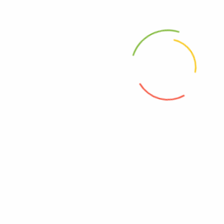
info@safifood.de
Öffnungszeiten
Montag - Freitag: 8-18 Uhr
Samstag: 9 - 16 Uhr
Sonntag: Geschlossen
Tea, Coffee & Hot Drinks
Juices
Smoothies
Squash