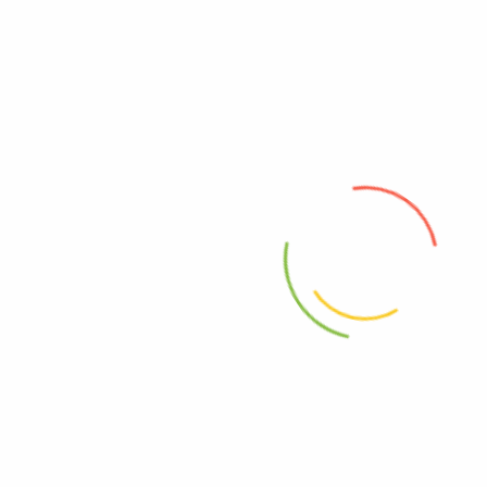
+49 4063912842
+49 1728834853
+49 4087939254
info@safifood.de
Öffnungszeiten
Montag - Freitag: 8-18 Uhr
Samstag: 9 - 16 Uhr